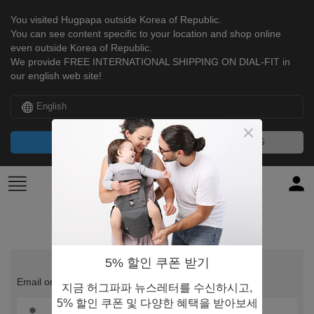
You visited Hugpapa outside Korea of Republic.
You can see content specific to your location and shop online
even outside Korea of Republic.
We provide FREE INTERNATIONAL SHIPPING ON DIAL-FIT in
our english web site!
English
CONTINUE
NO, THANKS
Login
5% 할인 쿠폰 받기
Email or ID
지금 허그파파 뉴스레터를 수신하시고,
5% 할인 쿠폰 및 다양한 혜택을 받아보세