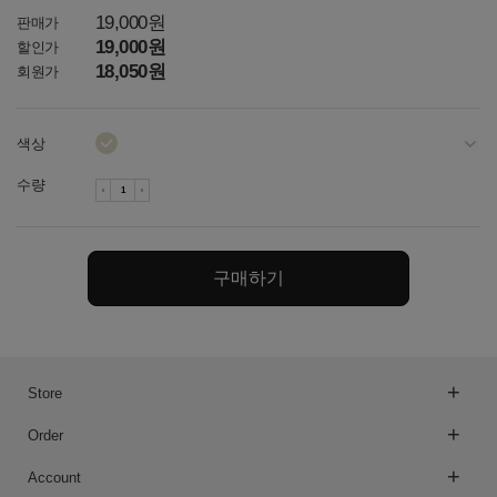
19,000원
판매가
19,000원
할인가
18,050원
회원가
색상
다크그레이
수량
차콜
네이비
구매하기
토프
아이보리
Store
Order
Account