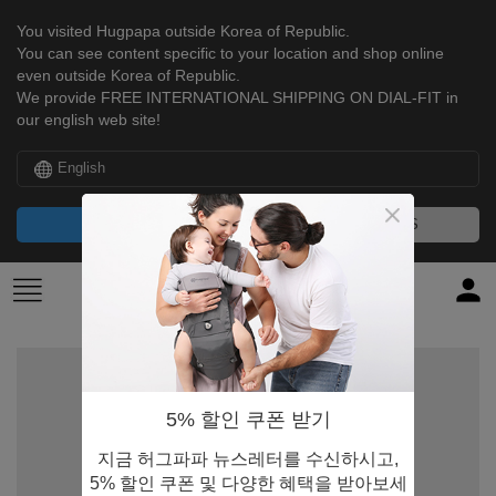
You visited Hugpapa outside Korea of Republic.
You can see content specific to your location and shop online
even outside Korea of Republic.
We provide FREE INTERNATIONAL SHIPPING ON DIAL-FIT in
our english web site!
English
CONTINUE
NO, THANKS
5% 할인 쿠폰 받기
지금 허그파파 뉴스레터를 수신하시고,
5% 할인 쿠폰 및 다양한 혜택을 받아보세