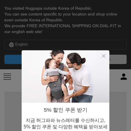
You visited Hugpapa outside Korea of Republic.
You can see content specific to your location and shop online
even outside Korea of Republic.
We provide FREE INTERNATIONAL SHIPPING ON DIAL-FIT in
our english web site!
English
CONTINUE
NO, THANKS
5% 할인 쿠폰 받기
지금 허그파파 뉴스레터를 수신하시고,
5% 할인 쿠폰 및 다양한 혜택을 받아보세