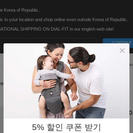
e Korea of Republic.
ic to your location and shop online even outside Korea of Republic.
TIONAL SHIPPING ON DIAL-FIT in our english web site!
CONTINUE
p
What is Dial-Fit
Blog
Customer Care
Abo
이비
메쉬 슬리핑 후드 - 네
5% 할인 쿠폰 받기