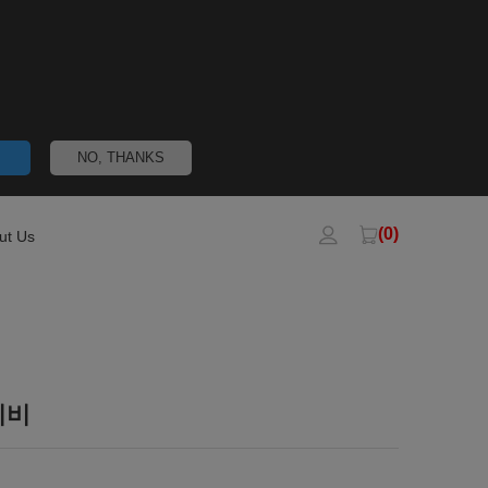
NO, THANKS
(0)
ut Us
이비