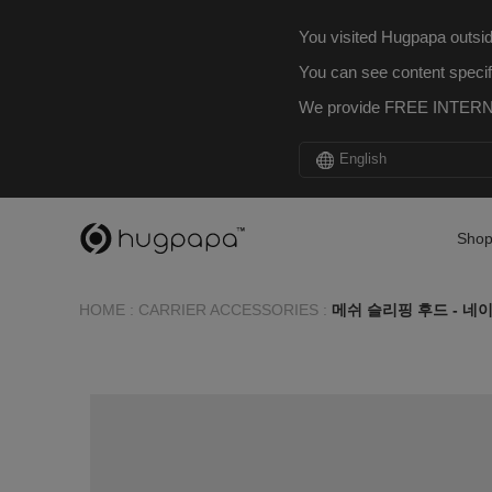
You visited Hugpapa outsid
You can see content specif
We provide FREE INTERNA
English
Sho
HOME
:
CARRIER ACCESSORIES
:
메쉬 슬리핑 후드 - 네