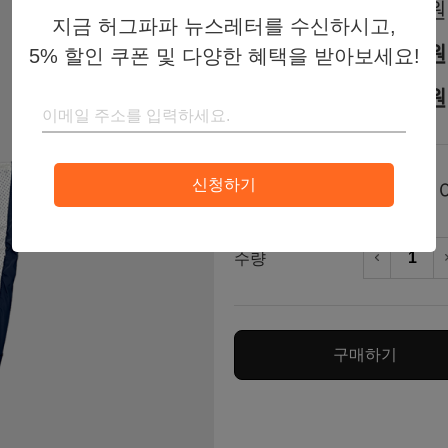
19,000원
판매가
지금 허그파파 뉴스레터를 수신하시고,
19,000원
할인가
5% 할인 쿠폰 및 다양한 혜택을 받아보세요!
18,050원
회원가
신청하기
네
색상
다
수량
차
구매하기
토
아