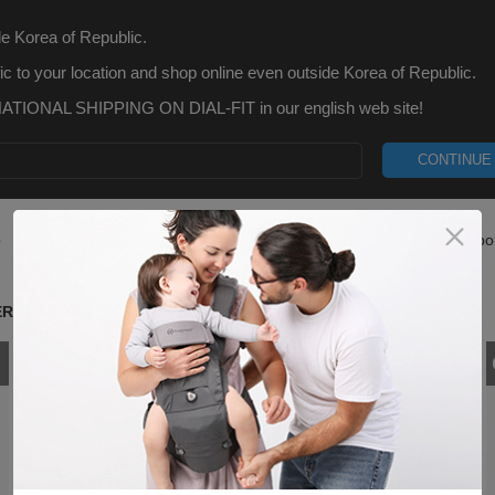
e Korea of Republic.
ic to your location and shop online even outside Korea of Republic.
TIONAL SHIPPING ON DIAL-FIT in our english web site!
CONTINUE
p
What is Dial-Fit
Blog
Customer Care
Abo
ERS
Out of Stock