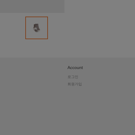
네
카
토
Account
로그인
아
회원가입
오