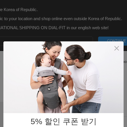
e Korea of Republic.
ic to your location and shop online even outside Korea of Republic.
TIONAL SHIPPING ON DIAL-FIT in our english web site!
CONTINUE
p
What is Dial-Fit
Blog
Customer Care
Abo
아기 양말 Taupe
5% 할인 쿠폰 받기