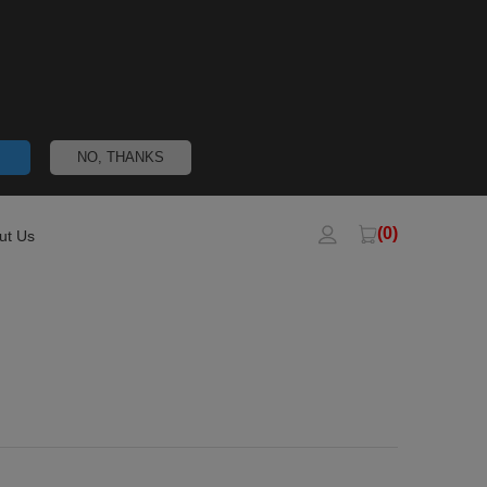
NO, THANKS
(0)
ut Us