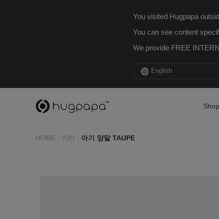
You visited Hugpapa outsid
You can see content specif
We provide FREE INTERNA
English
Sho
HOME
:
기타
:
아기 양말 TAUPE