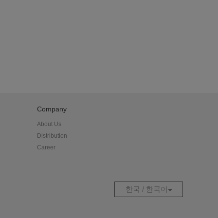
이비
키
프 / 아이보리
Company
About Us
이보리
Distribution
Career
트밀
한국 / 한국어