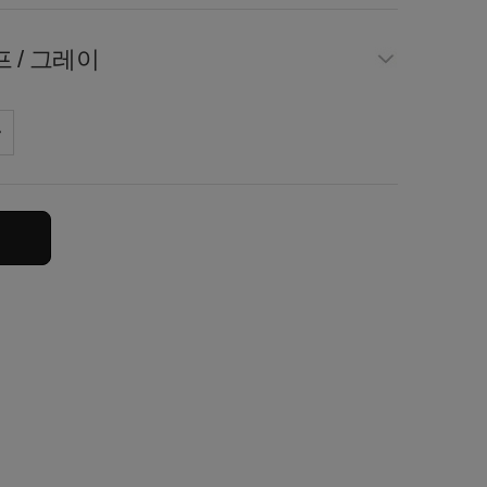
 / 그레이
크그레이
콜
이비
프 / 아이보리
이보리
트밀