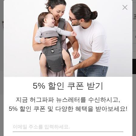
토프
색상
다
수량
차
구매하기
네
5% 할인 쿠폰 받기
토
지금 허그파파 뉴스레터를 수신하시고,
아
5% 할인 쿠폰 및 다양한 혜택을 받아보세요!
오