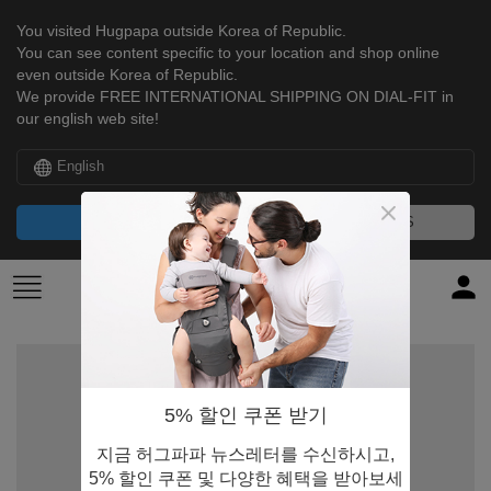
You visited Hugpapa outside Korea of Republic.
You can see content specific to your location and shop online
even outside Korea of Republic.
We provide FREE INTERNATIONAL SHIPPING ON DIAL-FIT in
our english web site!
English
CONTINUE
NO, THANKS
5% 할인 쿠폰 받기
지금 허그파파 뉴스레터를 수신하시고,
5% 할인 쿠폰 및 다양한 혜택을 받아보세