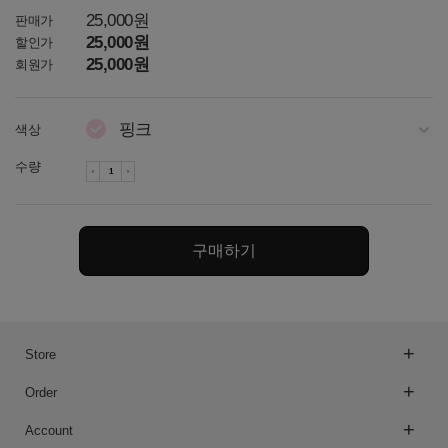
25,000원
판매가
25,000원
할인가
25,000원
회원가
핑크
색상
아이보리
수량
토프
차콜
구매하기
네이비
다크그레이
오트밀
Store
Order
오트밀
Account