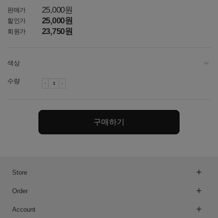
25,000원
판매가
25,000원
할인가
23,750원
회원가
색상
수량
아이보리
토프
구매하기
차콜
네이비
다크그레이
Store
오트밀
Order
오트밀
Account
라이트그레이