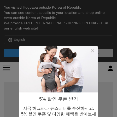
You visited Hugpapa outside Korea of Republic.
You can see content specific to your location and shop online
even outside Korea of Republic.
We provide FREE INTERNATIONAL SHIPPING ON DIAL-FIT in
our english web site!
English
CONTINUE
NO, THANKS
5% 할인 쿠폰 받기
지금 허그파파 뉴스레터를 수신하시고,
5% 할인 쿠폰 및 다양한 혜택을 받아보세