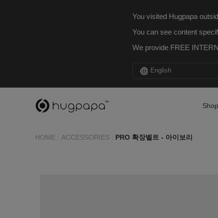
You visited Hugpapa outsid
You can see content specif
We provide FREE INTERNA
English
Sho
HOME
:
ACCESSORIES
:
PRO 확장벨트 - 아이보리