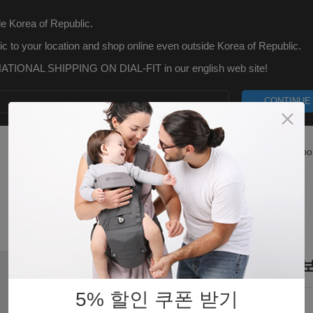
e Korea of Republic.
ic to your location and shop online even outside Korea of Republic.
TIONAL SHIPPING ON DIAL-FIT in our english web site!
CONTINUE
p
What is Dial-Fit
Blog
Customer Care
Abo
PRO 확장벨트 - 아이
5% 할인 쿠폰 받기