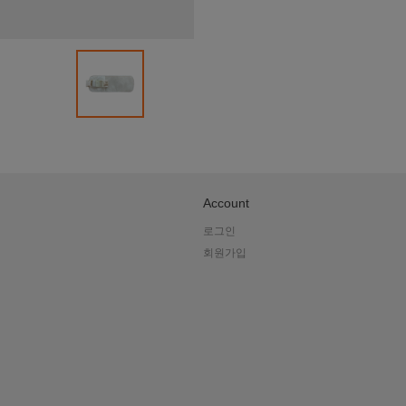
오
오
라
Account
로그인
회원가입
핑