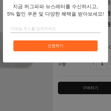
25,000원
판매가
지금 허그파파 뉴스레터를 수신하시고,
25,000원
할인가
5% 할인 쿠폰 및 다양한 혜택을 받아보세요!
23,750원
회원가
신청하기
아
색상
토
수량
차
구매하기
네
다