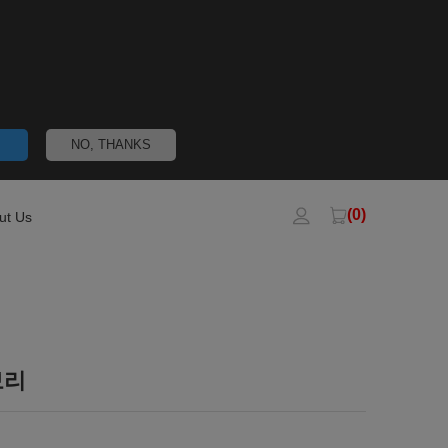
NO, THANKS
(0)
ut Us
보리