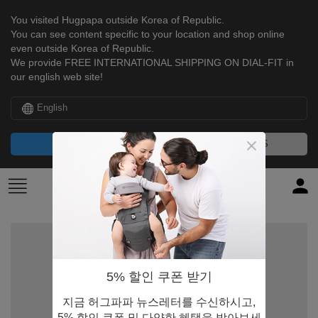
You visited Hugpapa outside Korea of Republic.
You can see content specific to your location and shop online
even outside Korea of Republic.
We provide FREE INTERNATIONAL SHIPPING ON DIAL-FIT in
our english web site!
English
CONTINUE
NO, THANKS
5% 할인 쿠폰 받기
지금 허그파파 뉴스레터를 수신하시고,
5% 할인 쿠폰 및 다양한 혜택을 받아보세