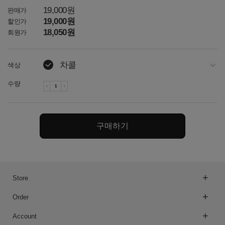
19,000원
판매가
19,000원
할인가
18,050원
회원가
차콜
색상
라이트그레이
수량
다크그레이
네이비
구매하기
카키
토프 / 아이보리
Store
아이보리
Order
오트밀
Account