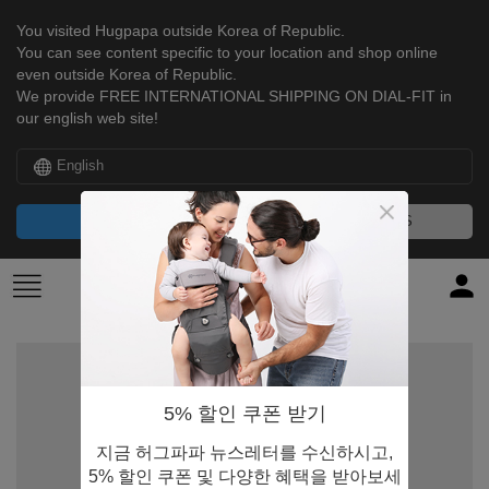
You visited Hugpapa outside Korea of Republic.
You can see content specific to your location and shop online
even outside Korea of Republic.
We provide FREE INTERNATIONAL SHIPPING ON DIAL-FIT in
our english web site!
English
CONTINUE
NO, THANKS
5% 할인 쿠폰 받기
지금 허그파파 뉴스레터를 수신하시고,
5% 할인 쿠폰 및 다양한 혜택을 받아보세