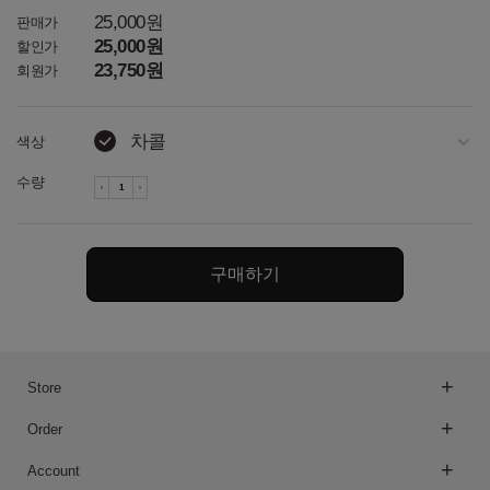
25,000원
판매가
25,000원
할인가
23,750원
회원가
차콜
색상
아이보리
수량
토프
네이비
구매하기
다크그레이
오트밀
Store
오트밀
Order
라이트그레이
Account