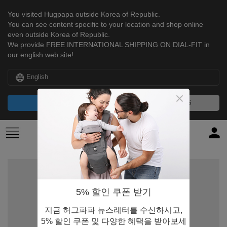
You visited Hugpapa outside Korea of Republic.
You can see content specific to your location and shop online
even outside Korea of Republic.
We provide FREE INTERNATIONAL SHIPPING ON DIAL-FIT in
our english web site!
English
CONTINUE
NO, THANKS
5% 할인 쿠폰 받기
지금 허그파파 뉴스레터를 수신하시고,
5% 할인 쿠폰 및 다양한 혜택을 받아보세