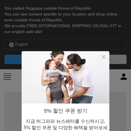
You visited Hugpapa outside Korea of Republic.
You can see content specific to your location and shop online
even outside Korea of Republic.
We provide FREE INTERNATIONAL SHIPPING ON DIAL-FIT in
our english web site!
English
CONTINUE
NO, THANKS
5% 할인 쿠폰 받기
지금 허그파파 뉴스레터를 수신하시고,
5% 할인 쿠폰 및 다양한 혜택을 받아보세