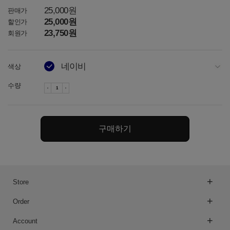
25,000원
판매가
25,000원
할인가
23,750원
회원가
네이비
색상
아이보리
수량
토프
차콜
구매하기
다크그레이
오트밀
Store
오트밀
Order
라이트그레이
Account