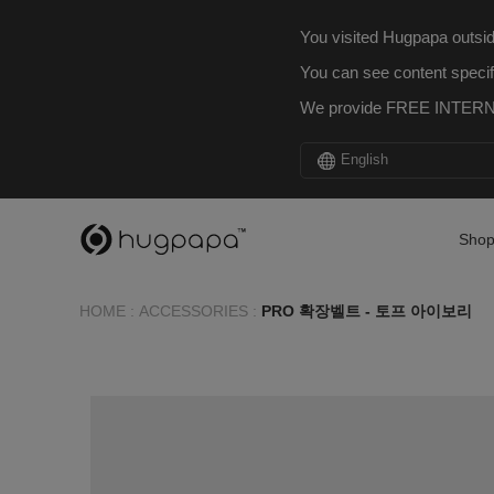
You visited Hugpapa outsid
You can see content specif
We provide FREE INTERNA
English
Sho
HOME
:
ACCESSORIES
:
PRO 확장벨트 - 토프 아이보리