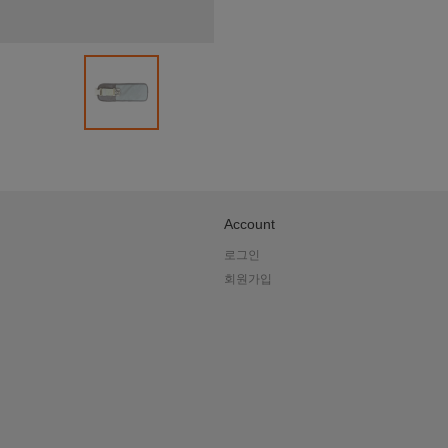
오
라
Account
핑
로그인
회원가입