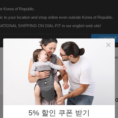
e Korea of Republic.
ic to your location and shop online even outside Korea of Republic.
TIONAL SHIPPING ON DIAL-FIT in our english web site!
CONTINUE
p
What is Dial-Fit
Blog
Customer Care
Abo
PRO 확장벨트 - 토프
5% 할인 쿠폰 받기